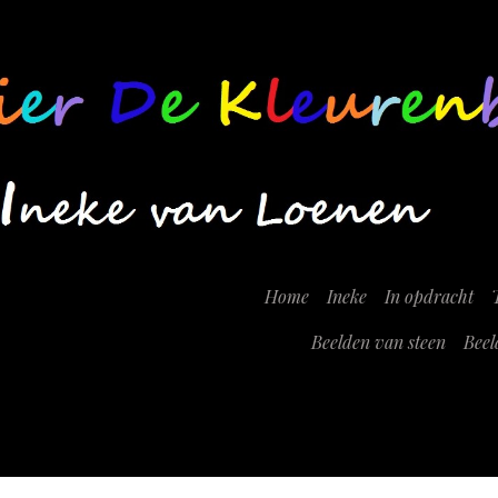
Home
Ineke
In opdracht
Beelden van steen
Beel